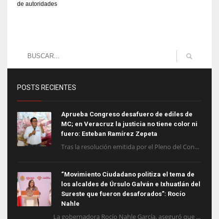
de autoridades
POSTS RECIENTES
Aprueba Congreso desafuero de ediles de
MC; en Veracruz la justicia no tiene color ni
fuero: Esteban Ramírez Zepeta
Tras la resolución emitida por el Pleno del Con...
“Movimiento Ciudadano politiza el tema de
los alcaldes de Úrsulo Galván e Ixhuatlán del
Sureste que fueron desaforados”: Rocío
Nahle
La gobernadora Rocío Nahle García, aseguró que ...