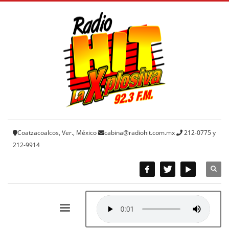
Coatzacoalcos, Ver., México
cabina@radiohit.com.mx
212-0775 y
212-9914