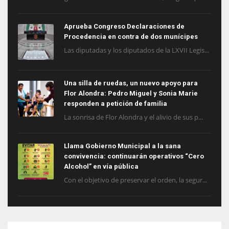
Aprueba Congreso Declaraciones de
Procedencia en contra de dos munícipes
Las diputadas y los diputados de la LXVII Legis...
Una silla de ruedas, un nuevo apoyo para
Flor Alondra: Pedro Miguel y Sonia Marie
responden a petición de familia
La sonrisa de Flor Alondra y el alivio de sus p...
Llama Gobierno Municipal a la sana
convivencia: continuarán operativos “Cero
Alcohol” en vía pública
Con el objetivo de preservar el orden, la segur...