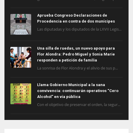
Aprueba Congreso Declaraciones de
Procedencia en contra de dos munícipes
Las diputadas y los diputados de la LXVII Legis...
Una silla de ruedas, un nuevo apoyo para
Flor Alondra: Pedro Miguel y Sonia Marie
responden a petición de familia
La sonrisa de Flor Alondra y el alivio de sus p...
Llama Gobierno Municipal a la sana
convivencia: continuarán operativos “Cero
Alcohol” en vía pública
Con el objetivo de preservar el orden, la segur...