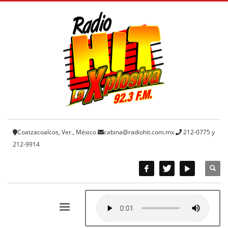
Coatzacoalcos, Ver., México
cabina@radiohit.com.mx
212-0775 y
212-9914