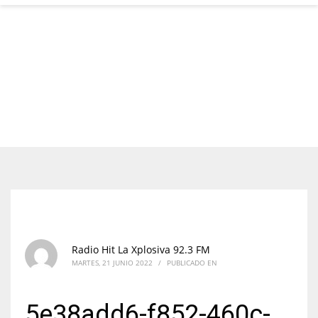
Radio Hit La Xplosiva 92.3 FM
MARTES, 21 JUNIO 2022
/
PUBLICADO EN
5e38add6-f852-460c-