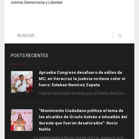
colonia Democracia y Libertad
POSTS RECIENTES
Aprueba Congreso desafuero de ediles de
MC; en Veracruz la justicia no tiene color ni
fuero: Esteban Ramírez Zepeta
Tras la resolución emitida por el Pleno del Con...
“Movimiento Ciudadano politiza el tema de
los alcaldes de Úrsulo Galván e Ixhuatlán del
Sureste que fueron desaforados”: Rocío
Nahle
La gobernadora Rocío Nahle García, aseguró que ...