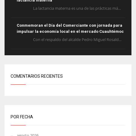
lactancia materna
La lactancia materna es una de las prácticas má...
Conmemoran el Día del Comerciante con jornada para
impulsar la economía local en el mercado Cuauhtémoc
Con el respaldo del alcalde Pedro Miguel Rosald...
COMENTARIOS RECIENTES
POR FECHA
agosto 2026