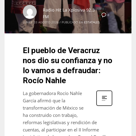
Radio Hit La Xplosiva 92.3
0
FM
LUNES, 03 AGOSTO 2026
/
PUBLICADO EN
ESTATALES
El pueblo de Veracruz
nos dio su confianza y no
lo vamos a defraudar:
Rocío Nahle
La gobernadora Rocío Nahle
García afirmó que la
transformación de México se
ha construido con trabajo,
reformas legislativas y rendición de
cuentas, al participar en el II Informe