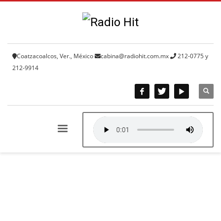
Coatzacoalcos, Ver., México
cabina@radiohit.com.mx
212-0775 y
212-9914