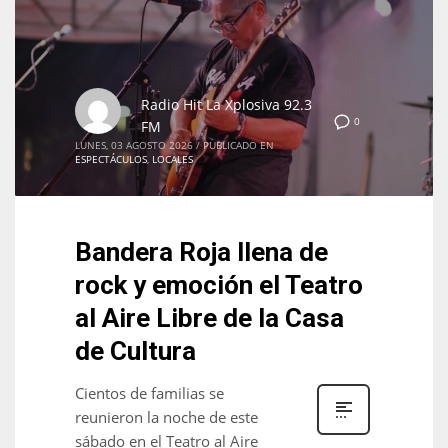
Radio Hit La Xplosiva 92.3
0
FM
LUNES, 03 AGOSTO 2026
/
PUBLICADO EN
ESPECTÁCULOS
,
LOCALES
Bandera Roja llena de
rock y emoción el Teatro
al Aire Libre de la Casa
de Cultura
Cientos de familias se
reunieron la noche de este
sábado en el Teatro al Aire