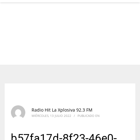
Radio Hit La Xplosiva 92.3 FM
MIÉRCOLES, 13 JULIO 2022
/
PUBLICADO EN
b57fa17d-8f23-46e0-