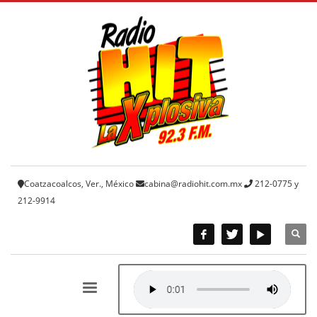
Coatzacoalcos, Ver., México
cabina@radiohit.com.mx
212-0775 y
212-9914