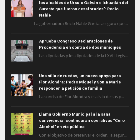
los alcaldes de Úrsulo Galván e Ixhuatlán del
Sureste que fueron desaforados”: Rocío
Nahle
La gobernadora Rocío Nahle García, aseguró que ...
Aprueba Congreso Declaraciones de
Procedencia en contra de dos munícipes
Las diputadas y los diputados de la LXVII Legis...
Una silla de ruedas, un nuevo apoyo para
Flor Alondra: Pedro Miguel y Sonia Marie
responden a petición de familia
La sonrisa de Flor Alondra y el alivio de sus p...
Llama Gobierno Municipal a la sana
convivencia: continuarán operativos “Cero
Alcohol” en vía pública
Con el objetivo de preservar el orden, la segur...