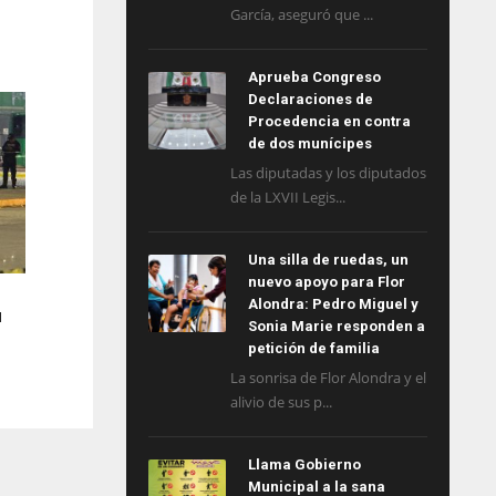
García, aseguró que ...
Aprueba Congreso
Declaraciones de
Procedencia en contra
de dos munícipes
Las diputadas y los diputados
de la LXVII Legis...
Una silla de ruedas, un
nuevo apoyo para Flor
Alondra: Pedro Miguel y
l
Sonia Marie responden a
petición de familia
La sonrisa de Flor Alondra y el
alivio de sus p...
Llama Gobierno
Municipal a la sana