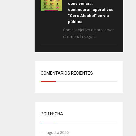
convivencia:
continuarán operativos
“Cero Alcohol” en vía
pública
Con el objetivo de preservar
el orden, la segur...
COMENTARIOS RECIENTES
POR FECHA
agosto 2026