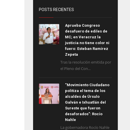
POSTS RECIENTES
Aprueba Congreso
desafuero de ediles de
MC; en Veracruz la
justicia no tiene color ni
fuero: Esteban Ramírez
Zepeta
Tras la resolución emitida por
el Pleno del Con...
“Movimiento Ciudadano
politiza el tema de los
alcaldes de Úrsulo
Galván e Ixhuatlán del
Sureste que fueron
desaforados”: Rocío
Nahle
La gobernadora Rocío Nahle