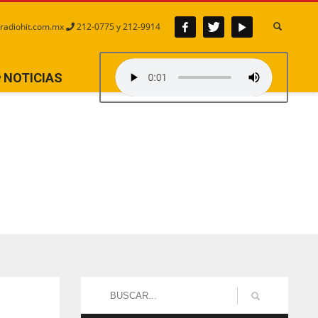
radiohit.com.mx
212-0775 y 212-9914
NOTICIAS