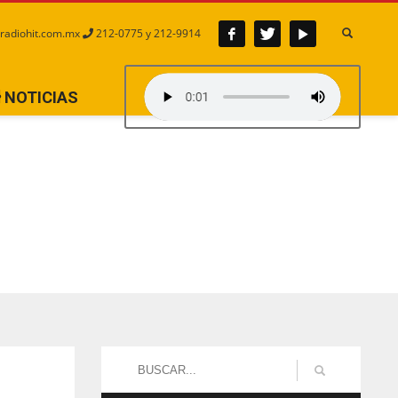
radiohit.com.mx
212-0775 y 212-9914
NOTICIAS