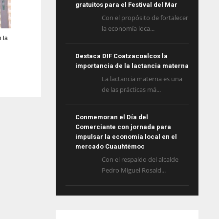
gratuitos para el Festival del Mar
Con el propósito de fortalecer
la economía loca...
 la
Destaca DIF Coatzacoalcos la
importancia de la lactancia materna
La lactancia materna es una
de las prácticas má...
Conmemoran el Día del
Comerciante con jornada para
impulsar la economía local en el
mercado Cuauhtémoc
Con el respaldo del alcalde
Pedro Miguel Rosald...