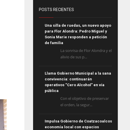
POSTS RECIENTES
Una silla de ruedas, un nuevo apoyo
para Flor Alondra: Pedro Miguel y
Sonia Marie responden a petición
de familia
La sonrisa de Flor Alondra y el
alivio de sus p...
Llama Gobierno Municipal a la sana
convivencia: continuarán
operativos “Cero Alcohol” en vía
pública
Con el objetivo de preservar
el orden, la segur...
Impulsa Gobierno de Coatzacoalcos
economía local con espacios