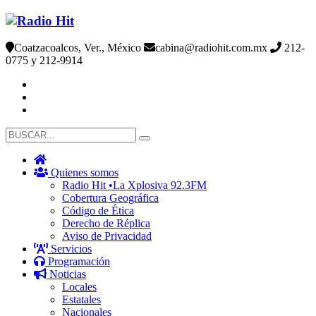
Coatzacoalcos, Ver., México
cabina@radiohit.com.mx
212-
0775 y 212-9914
Quienes somos
Radio Hit •La Xplosiva 92.3FM
Cobertura Geográfica
Código de Ética
Derecho de Réplica
Aviso de Privacidad
Servicios
Programación
Noticias
Locales
Estatales
Nacionales