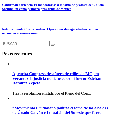
Confirman asistencia 16 mandatarios a la toma de protesta de Claudia
Sheinbaum como primera presidenta de México
Reforzamiento Coatzacoalcos: Operativos de seguridad en centros
nocturnos y restaurantes.
Posts recientes
Aprueba Congreso desafuero de ediles de MC; en
Veracruz la justicia no tiene color ni fuero: Esteban
Ramírez Zepeta
Tras la resolución emitida por el Pleno del Con...
“Movimiento Ciudadano politiza el tema de los alcaldes
de Úrsulo Galván e Ixhuatlán del Sureste que fueron