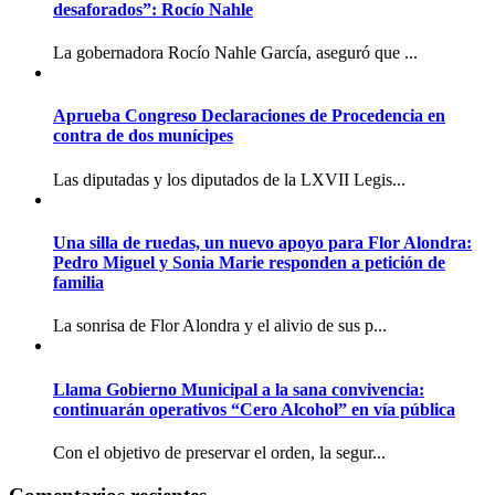
desaforados”: Rocío Nahle
La gobernadora Rocío Nahle García, aseguró que ...
Aprueba Congreso Declaraciones de Procedencia en
contra de dos munícipes
Las diputadas y los diputados de la LXVII Legis...
Una silla de ruedas, un nuevo apoyo para Flor Alondra:
Pedro Miguel y Sonia Marie responden a petición de
familia
La sonrisa de Flor Alondra y el alivio de sus p...
Llama Gobierno Municipal a la sana convivencia:
continuarán operativos “Cero Alcohol” en vía pública
Con el objetivo de preservar el orden, la segur...