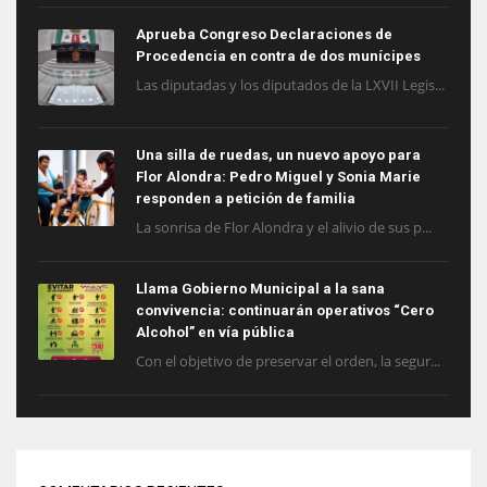
Aprueba Congreso Declaraciones de
Procedencia en contra de dos munícipes
Las diputadas y los diputados de la LXVII Legis...
Una silla de ruedas, un nuevo apoyo para
Flor Alondra: Pedro Miguel y Sonia Marie
responden a petición de familia
La sonrisa de Flor Alondra y el alivio de sus p...
Llama Gobierno Municipal a la sana
convivencia: continuarán operativos “Cero
Alcohol” en vía pública
Con el objetivo de preservar el orden, la segur...