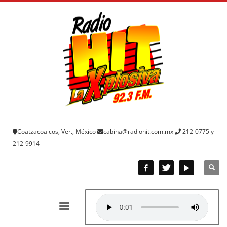
Coatzacoalcos, Ver., México
cabina@radiohit.com.mx
212-0775 y
212-9914