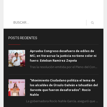
POSTS RECIENTES
Aprueba Congreso desafuero de ediles de
MC; en Veracruz la justicia no tiene color ni
fuero: Esteban Ramírez Zepeta
Tras la resolución emitida por el Pleno del Con...
“Movimiento Ciudadano politiza el tema de
los alcaldes de Úrsulo Galván e Ixhuatlán del
Sureste que fueron desaforados”: Rocío
Nahle
La gobernadora Rocío Nahle García, aseguró que ...