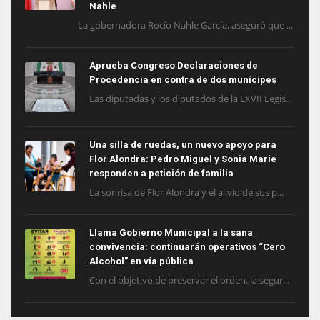
Nahle
La gobernadora Rocío Nahle García, aseguró que ...
Aprueba Congreso Declaraciones de
Procedencia en contra de dos munícipes
Las diputadas y los diputados de la LXVII Legis...
Una silla de ruedas, un nuevo apoyo para
Flor Alondra: Pedro Miguel y Sonia Marie
responden a petición de familia
La sonrisa de Flor Alondra y el alivio de sus p...
Llama Gobierno Municipal a la sana
convivencia: continuarán operativos “Cero
Alcohol” en vía pública
Con el objetivo de preservar el orden, la segur...