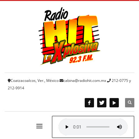
Coatzacoalcos, Ver., México
cabina@radiohit.com.mx
212-0775 y
212-9914