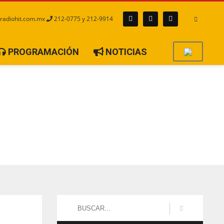
radiohit.com.mx
212-0775 y 212-9914
PROGRAMACIÓN
NOTICIAS