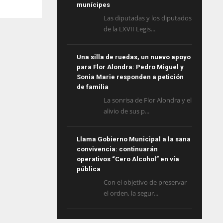
munícipes
Las diputadas y los diputados
de la LXVII Legis...
Una silla de ruedas, un nuevo apoyo
para Flor Alondra: Pedro Miguel y
Sonia Marie responden a petición
de familia
La sonrisa de Flor Alondra y el
alivio de sus p...
Llama Gobierno Municipal a la sana
convivencia: continuarán
operativos “Cero Alcohol” en vía
pública
Con el objetivo de preservar
el orden, la segur...