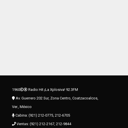
1960
Radio Hit ¡La Xplosiva! 92.3FM
Av. Guerrero 202 Sur, Zona Centro, Coatzacoalcos,
Ver., México
Cabina: (921) 212-0775, 212-6705
Ventas: (921) 212-2167, 212-9844