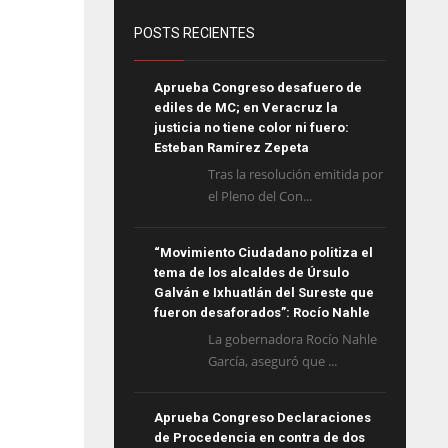
POSTS RECIENTES
Aprueba Congreso desafuero de
ediles de MC; en Veracruz la
justicia no tiene color ni fuero:
Esteban Ramírez Zepeta
Tras la resolución emitida por
el Pleno del Con...
“Movimiento Ciudadano politiza el
tema de los alcaldes de Úrsulo
Galván e Ixhuatlán del Sureste que
fueron desaforados”: Rocío Nahle
La gobernadora Rocío Nahle
García, aseguró que ...
Aprueba Congreso Declaraciones
de Procedencia en contra de dos