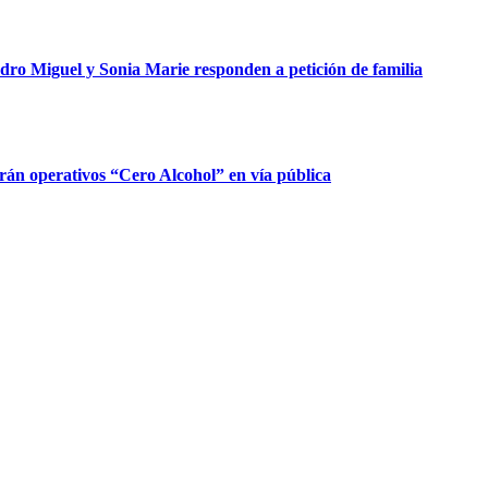
dro Miguel y Sonia Marie responden a petición de familia
rán operativos “Cero Alcohol” en vía pública