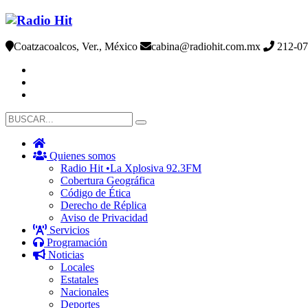
Coatzacoalcos, Ver., México
cabina@radiohit.com.mx
212-07
Quienes somos
Radio Hit •La Xplosiva 92.3FM
Cobertura Geográfica
Código de Ética
Derecho de Réplica
Aviso de Privacidad
Servicios
Programación
Noticias
Locales
Estatales
Nacionales
Deportes