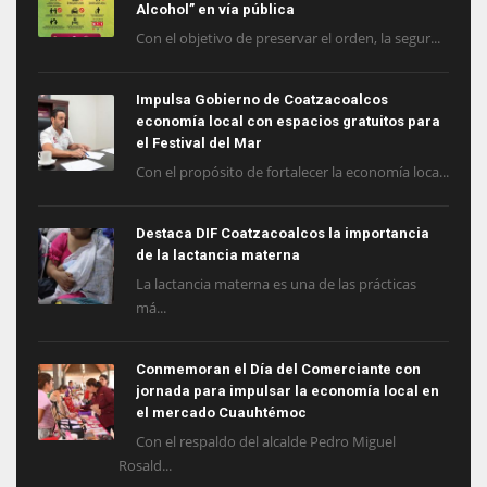
Alcohol” en vía pública
Con el objetivo de preservar el orden, la segur...
Impulsa Gobierno de Coatzacoalcos
economía local con espacios gratuitos para
el Festival del Mar
Con el propósito de fortalecer la economía loca...
Destaca DIF Coatzacoalcos la importancia
de la lactancia materna
La lactancia materna es una de las prácticas
má...
Conmemoran el Día del Comerciante con
jornada para impulsar la economía local en
el mercado Cuauhtémoc
Con el respaldo del alcalde Pedro Miguel
Rosald...