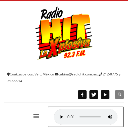
Coatzacoalcos, Ver., México
cabina@radiohit.com.mx
212-0775 y
212-9914