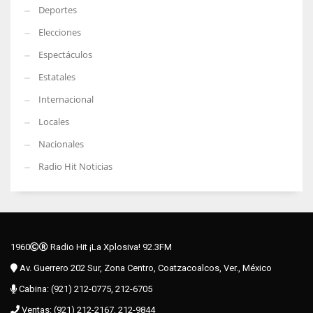
Deportes
Elecciones
Espectáculos
Estatales
Internacional
Locales
Nacionales
Radio Hit Noticias
1960
Radio Hit ¡La Xplosiva! 92.3FM
Av. Guerrero 202 Sur, Zona Centro, Coatzacoalcos, Ver., México
Cabina: (921) 212-0775, 212-6705
Ventas: (921) 212-2167, 212-9844