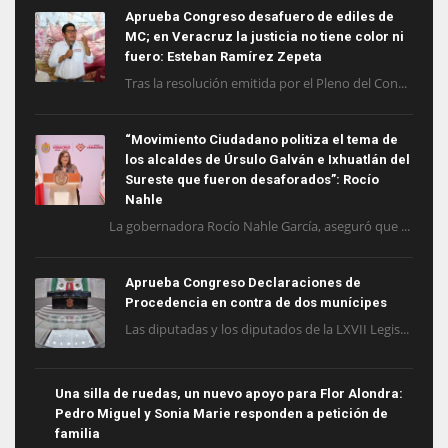
Aprueba Congreso desafuero de ediles de
MC; en Veracruz la justicia no tiene color ni
fuero: Esteban Ramírez Zepeta
Tras la resolución emitida por el Pleno del Con...
“Movimiento Ciudadano politiza el tema de
los alcaldes de Úrsulo Galván e Ixhuatlán del
Sureste que fueron desaforados”: Rocío
Nahle
La gobernadora Rocío Nahle García, aseguró que ...
Aprueba Congreso Declaraciones de
Procedencia en contra de dos munícipes
Las diputadas y los diputados de la LXVII Legis...
Una silla de ruedas, un nuevo apoyo para Flor Alondra:
Pedro Miguel y Sonia Marie responden a petición de
familia