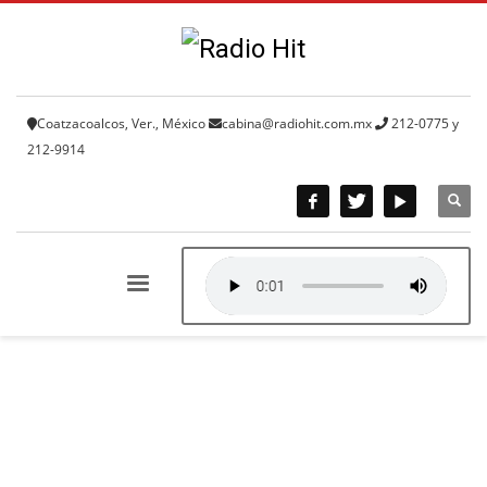
Coatzacoalcos, Ver., México
cabina@radiohit.com.mx
212-0775 y
212-9914