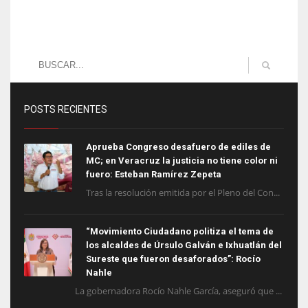
POSTS RECIENTES
Aprueba Congreso desafuero de ediles de
MC; en Veracruz la justicia no tiene color ni
fuero: Esteban Ramírez Zepeta
Tras la resolución emitida por el Pleno del Con...
“Movimiento Ciudadano politiza el tema de
los alcaldes de Úrsulo Galván e Ixhuatlán del
Sureste que fueron desaforados”: Rocío
Nahle
La gobernadora Rocío Nahle García, aseguró que ...