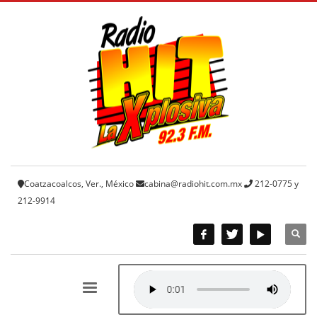
Coatzacoalcos, Ver., México
cabina@radiohit.com.mx
212-0775 y
212-9914