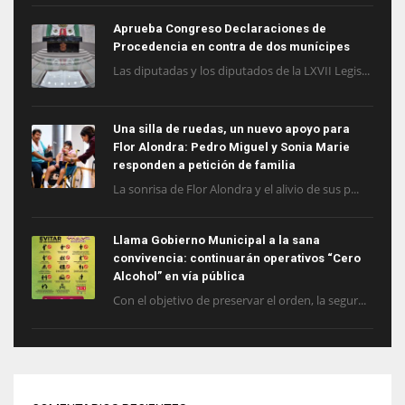
Aprueba Congreso Declaraciones de
Procedencia en contra de dos munícipes
Las diputadas y los diputados de la LXVII Legis...
Una silla de ruedas, un nuevo apoyo para
Flor Alondra: Pedro Miguel y Sonia Marie
responden a petición de familia
La sonrisa de Flor Alondra y el alivio de sus p...
Llama Gobierno Municipal a la sana
convivencia: continuarán operativos “Cero
Alcohol” en vía pública
Con el objetivo de preservar el orden, la segur...