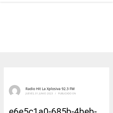
Radio Hit La Xplosiva 92.3 FM
JUEVES, 01 JUNIO 2023
/
PUBLICADO EN
e6e5c1a0-685b-4beb-