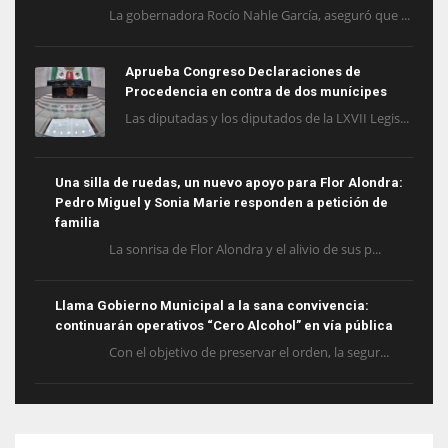
La gobernadora Rocío Nahle García, aseguró que ...
Aprueba Congreso Declaraciones de
Procedencia en contra de dos munícipes
Las diputadas y los diputados de la LXVII Legis...
Una silla de ruedas, un nuevo apoyo para Flor Alondra:
Pedro Miguel y Sonia Marie responden a petición de
familia
La sonrisa de Flor Alondra y el alivio de sus p...
Llama Gobierno Municipal a la sana convivencia:
continuarán operativos “Cero Alcohol” en vía pública
Con el objetivo de preservar el orden, la segur...