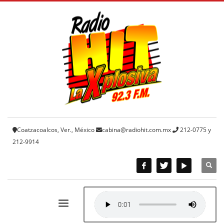
Coatzacoalcos, Ver., México
cabina@radiohit.com.mx
212-0775 y
212-9914