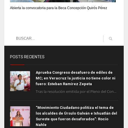
Abierta la convocatoria para la Beca Concepción Quirós Pérez
POSTS RECIENTES
Aprueba Congreso desafuero de ediles de
MC; en Veracruz la justicia no tiene color ni
fuero: Esteban Ramírez Zepeta
Tras la resolución emitida por el Pleno del Con...
“Movimiento Ciudadano politiza el tema de
los alcaldes de Úrsulo Galván e Ixhuatlán del
Sureste que fueron desaforados”: Rocío
Nahle