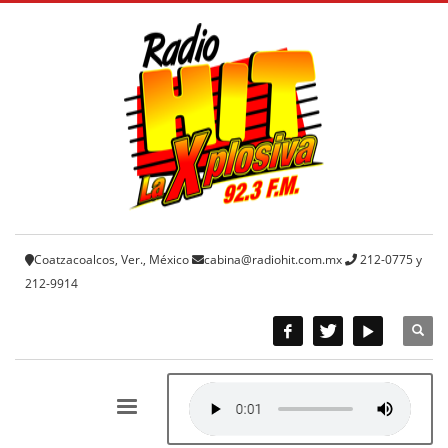
Coatzacoalcos, Ver., México
cabina@radiohit.com.mx
212-0775 y
212-9914