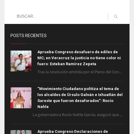
POSTS RECIENTES
Aprueba Congreso desafuero de ediles de
MC; en Veracruz la justicia no tiene color ni
fuero: Esteban Ramírez Zepeta
Tras la resolución emitida por el Pleno del Con...
“Movimiento Ciudadano politiza el tema de
los alcaldes de Úrsulo Galván e Ixhuatlán del
Sureste que fueron desaforados”: Rocío
Nahle
La gobernadora Rocío Nahle García, aseguró que ...
Aprueba Congreso Declaraciones de