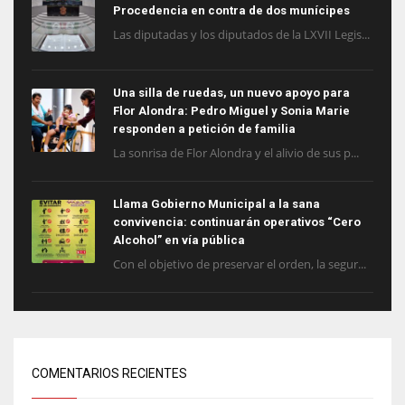
Procedencia en contra de dos munícipes
Las diputadas y los diputados de la LXVII Legis...
Una silla de ruedas, un nuevo apoyo para
Flor Alondra: Pedro Miguel y Sonia Marie
responden a petición de familia
La sonrisa de Flor Alondra y el alivio de sus p...
Llama Gobierno Municipal a la sana
convivencia: continuarán operativos “Cero
Alcohol” en vía pública
Con el objetivo de preservar el orden, la segur...
COMENTARIOS RECIENTES