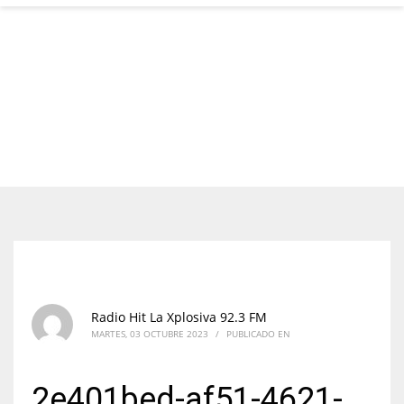
Radio Hit La Xplosiva 92.3 FM
MARTES, 03 OCTUBRE 2023
/
PUBLICADO EN
2e401bed-af51-4621-