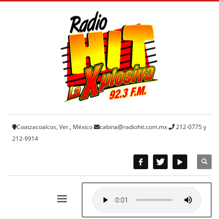
Coatzacoalcos, Ver., México
cabina@radiohit.com.mx
212-0775 y
212-9914