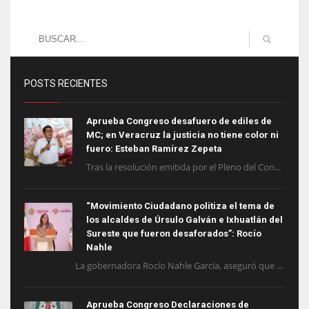
POSTS RECIENTES
Aprueba Congreso desafuero de ediles de
MC; en Veracruz la justicia no tiene color ni
fuero: Esteban Ramírez Zepeta
Tras la resolución emitida por el Pleno del Con...
“Movimiento Ciudadano politiza el tema de
los alcaldes de Úrsulo Galván e Ixhuatlán del
Sureste que fueron desaforados”: Rocío
Nahle
La gobernadora Rocío Nahle García, aseguró que ...
Aprueba Congreso Declaraciones de