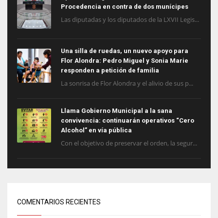
Procedencia en contra de dos munícipes
Las diputadas y los diputados de la LXVII Legis...
Una silla de ruedas, un nuevo apoyo para
Flor Alondra: Pedro Miguel y Sonia Marie
responden a petición de familia
La sonrisa de Flor Alondra y el alivio de sus p...
Llama Gobierno Municipal a la sana
convivencia: continuarán operativos “Cero
Alcohol” en vía pública
Con el objetivo de preservar el orden, la segur...
COMENTARIOS RECIENTES