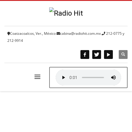
Coatzacoalcos, Ver., México
cabina@radiohit.com.mx
212-0775 y
212-9914