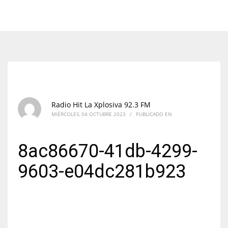
Radio Hit La Xplosiva 92.3 FM
MIÉRCOLES, 04 OCTUBRE 2023
/
PUBLICADO EN
8ac86670-41db-4299-
9603-e04dc281b923