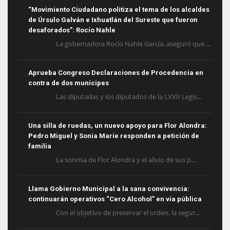
“Movimiento Ciudadano politiza el tema de los alcaldes
de Úrsulo Galván e Ixhuatlán del Sureste que fueron
desaforados”: Rocío Nahle
La gobernadora Rocío Nahle García, aseguró que ...
Aprueba Congreso Declaraciones de Procedencia en
contra de dos munícipes
Las diputadas y los diputados de la LXVII Legis...
Una silla de ruedas, un nuevo apoyo para Flor Alondra:
Pedro Miguel y Sonia Marie responden a petición de
familia
La sonrisa de Flor Alondra y el alivio de sus p...
Llama Gobierno Municipal a la sana convivencia:
continuarán operativos “Cero Alcohol” en vía pública
Con el objetivo de preservar el orden, la segur...