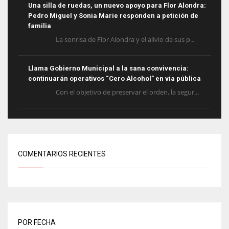
Una silla de ruedas, un nuevo apoyo para Flor Alondra:
Pedro Miguel y Sonia Marie responden a petición de
familia
La sonrisa de Flor Alondra y el alivio de sus p...
Llama Gobierno Municipal a la sana convivencia:
continuarán operativos “Cero Alcohol” en vía pública
Con el objetivo de preservar el orden, la segur...
COMENTARIOS RECIENTES
POR FECHA