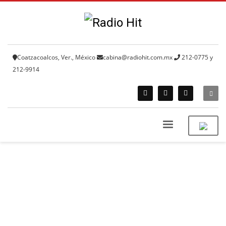
Coatzacoalcos, Ver., México
cabina@radiohit.com.mx
212-0775 y
212-9914