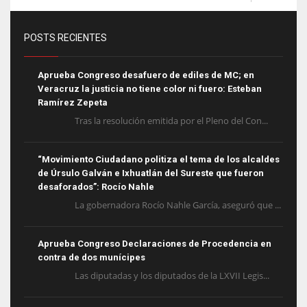
POSTS RECIENTES
Aprueba Congreso desafuero de ediles de MC; en
Veracruz la justicia no tiene color ni fuero: Esteban
Ramírez Zepeta
Tras la resolución emitida por el Pleno del Con...
“Movimiento Ciudadano politiza el tema de los alcaldes
de Úrsulo Galván e Ixhuatlán del Sureste que fueron
desaforados”: Rocío Nahle
La gobernadora Rocío Nahle García, aseguró que ...
Aprueba Congreso Declaraciones de Procedencia en
contra de dos munícipes
Las diputadas y los diputados de la LXVII Legis...