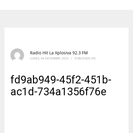
Radio Hit La Xplosiva 92.3 FM
LUNES, 04 DICIEMBRE 2023
/
PUBLICADO EN
fd9ab949-45f2-451b-
ac1d-734a1356f76e