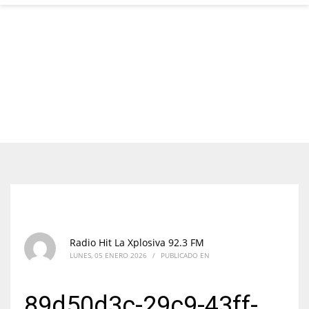
Radio Hit La Xplosiva 92.3 FM
LUNES, 05 ENERO 2026
/
PUBLICADO EN
89d50d3c-29c9-43ff-