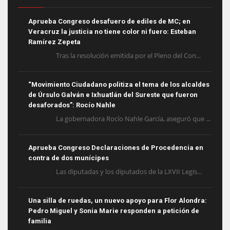
Aprueba Congreso desafuero de ediles de MC; en
Veracruz la justicia no tiene color ni fuero: Esteban
Ramírez Zepeta
Tras la resolución emitida por el Pleno del Con...
“Movimiento Ciudadano politiza el tema de los alcaldes
de Úrsulo Galván e Ixhuatlán del Sureste que fueron
desaforados”: Rocío Nahle
La gobernadora Rocío Nahle García, aseguró que ...
Aprueba Congreso Declaraciones de Procedencia en
contra de dos munícipes
Las diputadas y los diputados de la LXVII Legis...
Una silla de ruedas, un nuevo apoyo para Flor Alondra:
Pedro Miguel y Sonia Marie responden a petición de
familia