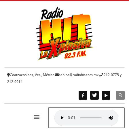
Coatzacoalcos, Ver., México
cabina@radiohit.com.mx
212-0775 y
212-9914