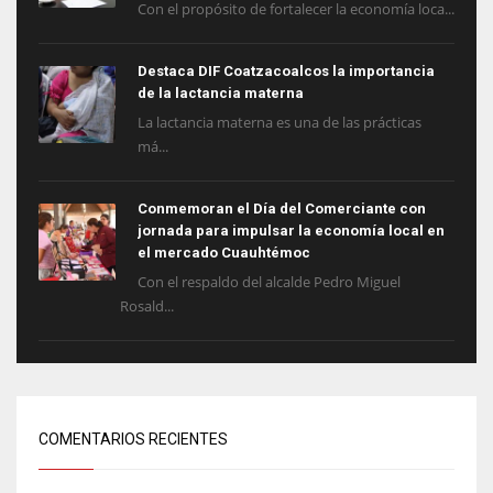
Con el propósito de fortalecer la economía loca...
Destaca DIF Coatzacoalcos la importancia
de la lactancia materna
La lactancia materna es una de las prácticas
má...
Conmemoran el Día del Comerciante con
jornada para impulsar la economía local en
el mercado Cuauhtémoc
Con el respaldo del alcalde Pedro Miguel
Rosald...
COMENTARIOS RECIENTES