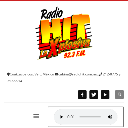
Coatzacoalcos, Ver., México
cabina@radiohit.com.mx
212-0775 y
212-9914