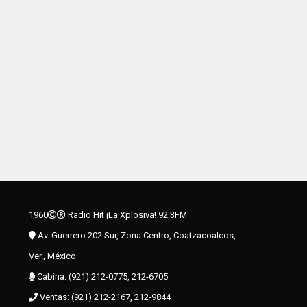
1960
Radio Hit ¡La Xplosiva! 92.3FM
Av. Guerrero 202 Sur, Zona Centro, Coatzacoalcos,
Ver., México
Cabina: (921) 212-0775, 212-6705
Ventas: (921) 212-2167, 212-9844