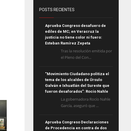
POSTS RECIENTES
Aprueba Congreso desafuero de
ediles de MC; en Veracruz la
justicia no tiene color ni fuero:
Esteban Ramírez Zepeta
Tras la resolución emitida por
el Pleno del Con...
“Movimiento Ciudadano politiza el
tema de los alcaldes de Úrsulo
Galván e Ixhuatlán del Sureste que
fueron desaforados”: Rocío Nahle
La gobernadora Rocío Nahle
García, aseguró que ...
Aprueba Congreso Declaraciones
de Procedencia en contra de dos