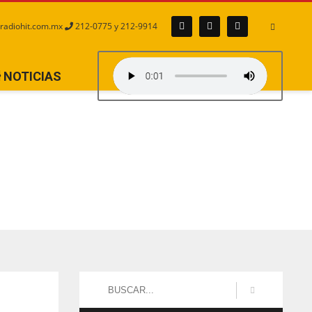
radiohit.com.mx
212-0775 y 212-9914
NOTICIAS