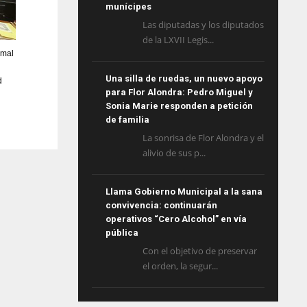
munícipes
Las diputadas y los diputados
de la LXVII Legis...
rmal
Una silla de ruedas, un nuevo apoyo
d
para Flor Alondra: Pedro Miguel y
Sonia Marie responden a petición
de familia
La sonrisa de Flor Alondra y el
alivio de sus p...
Llama Gobierno Municipal a la sana
convivencia: continuarán
operativos “Cero Alcohol” en vía
pública
Con el objetivo de preservar
el orden, la segur...