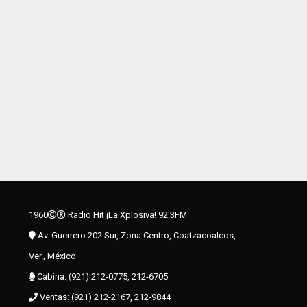
1960
Radio Hit ¡La Xplosiva! 92.3FM
Av. Guerrero 202 Sur, Zona Centro, Coatzacoalcos,
Ver., México
Cabina: (921) 212-0775, 212-6705
Ventas: (921) 212-2167, 212-9844