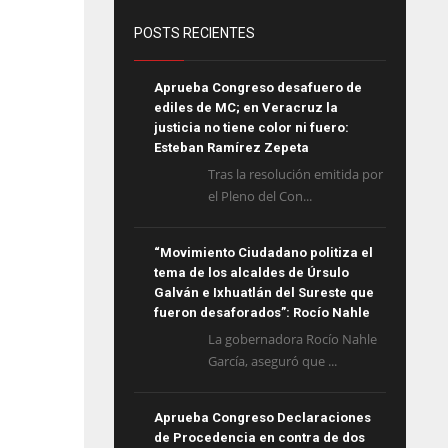
POSTS RECIENTES
Aprueba Congreso desafuero de
ediles de MC; en Veracruz la
justicia no tiene color ni fuero:
Esteban Ramírez Zepeta
Tras la resolución emitida por
el Pleno del Con...
“Movimiento Ciudadano politiza el
tema de los alcaldes de Úrsulo
Galván e Ixhuatlán del Sureste que
fueron desaforados”: Rocío Nahle
La gobernadora Rocío Nahle
García, aseguró que ...
Aprueba Congreso Declaraciones
de Procedencia en contra de dos