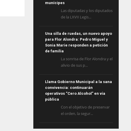
munícipes
Las diputadas y los diputados
de la LXVII Legis...
Una silla de ruedas, un nuevo apoyo
para Flor Alondra: Pedro Miguel y
Sonia Marie responden a petición
de familia
La sonrisa de Flor Alondra y el
alivio de sus p...
Llama Gobierno Municipal a la sana
convivencia: continuarán
operativos “Cero Alcohol” en vía
pública
Con el objetivo de preservar
el orden, la segur...