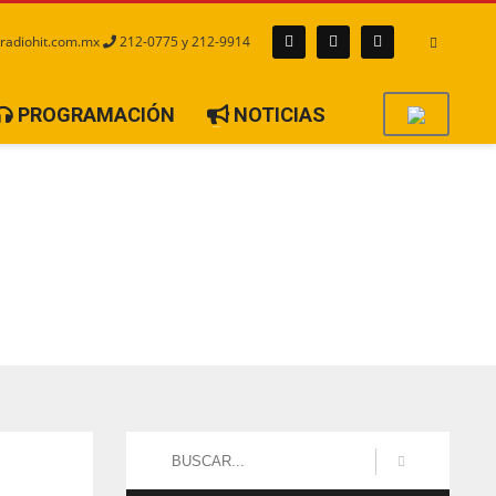
radiohit.com.mx
212-0775 y 212-9914
PROGRAMACIÓN
NOTICIAS