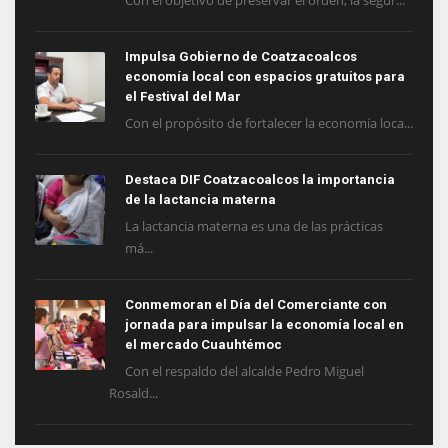
Con el objetivo de preservar el orden, la segur...
Impulsa Gobierno de Coatzacoalcos
economía local con espacios gratuitos para
el Festival del Mar
Con el propósito de fortalecer la economía loca...
Destaca DIF Coatzacoalcos la importancia
de la lactancia materna
La lactancia materna es una de las prácticas
má...
Conmemoran el Día del Comerciante con
jornada para impulsar la economía local en
el mercado Cuauhtémoc
Con el respaldo del alcalde Pedro Miguel
Rosald...