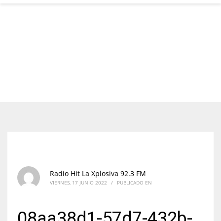
Radio Hit La Xplosiva 92.3 FM
VIERNES, 17 JUNIO 2022
/
PUBLICADO EN
08aa38d1-57d7-432b-