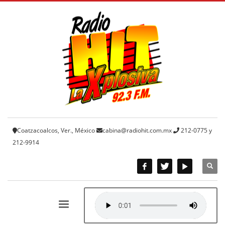
Coatzacoalcos, Ver., México
cabina@radiohit.com.mx
212-0775 y
212-9914