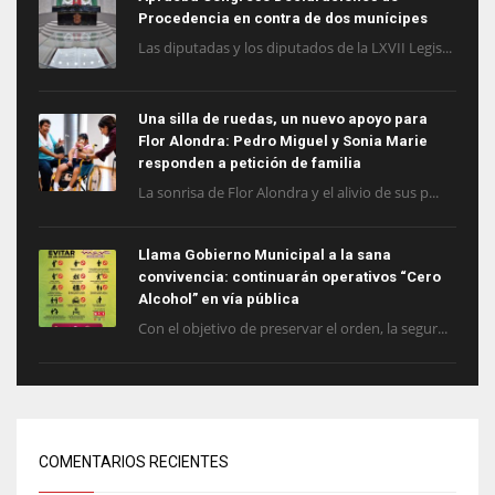
Procedencia en contra de dos munícipes
Las diputadas y los diputados de la LXVII Legis...
Una silla de ruedas, un nuevo apoyo para
Flor Alondra: Pedro Miguel y Sonia Marie
responden a petición de familia
La sonrisa de Flor Alondra y el alivio de sus p...
Llama Gobierno Municipal a la sana
convivencia: continuarán operativos “Cero
Alcohol” en vía pública
Con el objetivo de preservar el orden, la segur...
COMENTARIOS RECIENTES