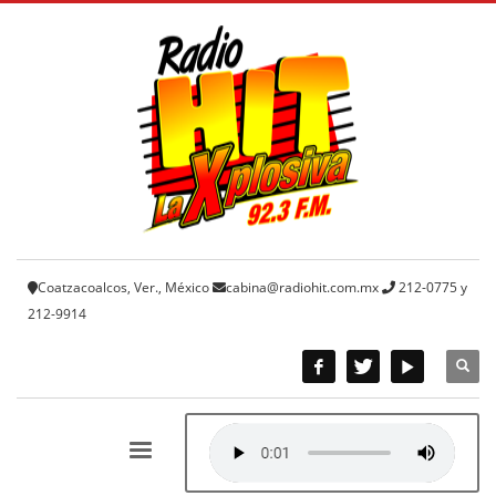
Coatzacoalcos, Ver., México
cabina@radiohit.com.mx
212-0775 y
212-9914