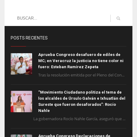
POSTS RECIENTES
Aprueba Congreso desafuero de ediles de
MC; en Veracruz la justicia no tiene color ni
fuero: Esteban Ramírez Zepeta
Tras la resolución emitida por el Pleno del Con...
“Movimiento Ciudadano politiza el tema de
los alcaldes de Úrsulo Galván e Ixhuatlán del
Sureste que fueron desaforados”: Rocío
Nahle
La gobernadora Rocío Nahle García, aseguró que ...
Aprueba Congreso Declaraciones de