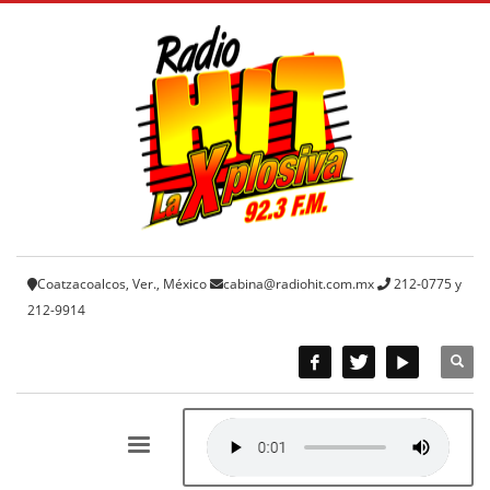
Coatzacoalcos, Ver., México
cabina@radiohit.com.mx
212-0775 y
212-9914