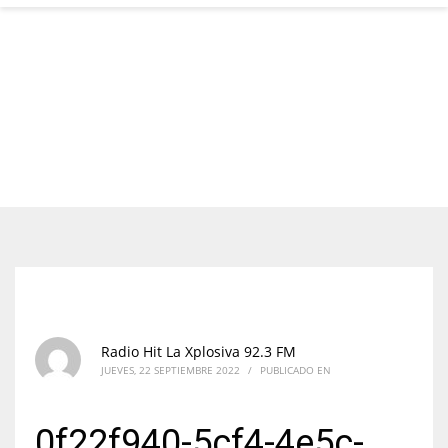
Radio Hit La Xplosiva 92.3 FM
JUEVES, 22 SEPTIEMBRE 2022
/
PUBLICADO EN
0f22f940-5cf4-4e5c-