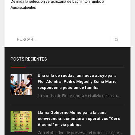
Definida la selección veracruzana de bádminton rumbo a
Aguascalientes
POSTS RECIENTES
Una silla de ruedas, un nuevo apoyo para
Flor Alondra: Pedro Miguel y Sonia Marie
responden a petición de familia
La sonrisa de Flor Alondra y el alivio de sus p...
Llama Gobierno Municipal a la sana
convivencia: continuarán operativos “Cero
Alcohol” en vía pública
Con el objetivo de preservar el orden, la segur...