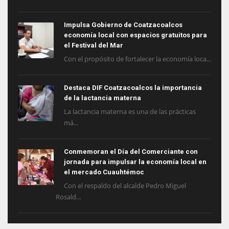
Impulsa Gobierno de Coatzacoalcos
economía local con espacios gratuitos para
el Festival del Mar
Con el propósito de fortalecer la economía loca...
Destaca DIF Coatzacoalcos la importancia
de la lactancia materna
La lactancia materna es una de las prácticas
má...
Conmemoran el Día del Comerciante con
jornada para impulsar la economía local en
el mercado Cuauhtémoc
Con el respaldo del alcalde Pedro Miguel
Rosald...