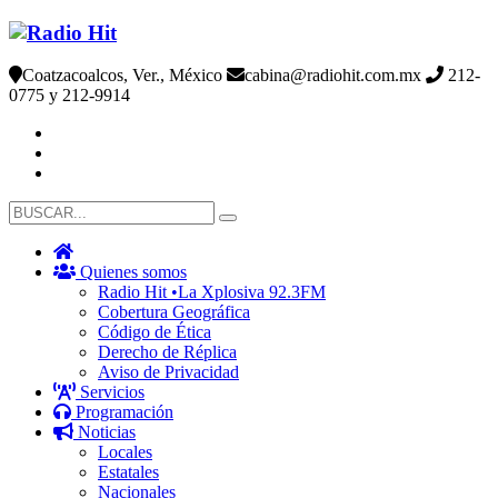
Coatzacoalcos, Ver., México
cabina@radiohit.com.mx
212-
0775 y 212-9914
Quienes somos
Radio Hit •La Xplosiva 92.3FM
Cobertura Geográfica
Código de Ética
Derecho de Réplica
Aviso de Privacidad
Servicios
Programación
Noticias
Locales
Estatales
Nacionales