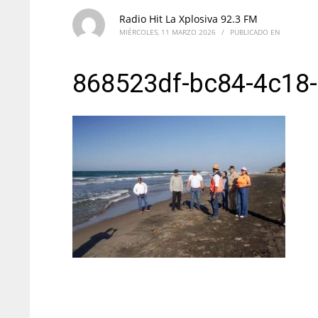
Radio Hit La Xplosiva 92.3 FM
MIÉRCOLES, 11 MARZO 2026
/
PUBLICADO EN
868523df-bc84-4c18