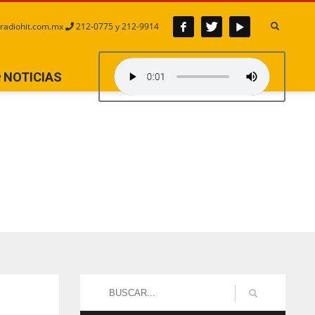
radiohit.com.mx
212-0775 y 212-9914
NOTICIAS