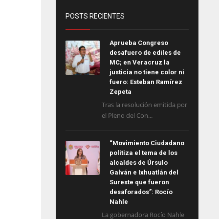
POSTS RECIENTES
Aprueba Congreso
desafuero de ediles de
MC; en Veracruz la
justicia no tiene color ni
fuero: Esteban Ramírez
Zepeta
Tras la resolución emitida por
el Pleno del Con...
“Movimiento Ciudadano
politiza el tema de los
alcaldes de Úrsulo
Galván e Ixhuatlán del
Sureste que fueron
desaforados”: Rocío
Nahle
La gobernadora Rocío Nahle