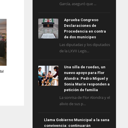
García, aseguró que ...
Aprueba Congreso
Declaraciones de
Procedencia en contra
de dos munícipes
Las diputadas y los diputados
de la LXVII Legis...
Una silla de ruedas, un
tal
nuevo apoyo para Flor
Alondra: Pedro Miguel y
Sonia Marie responden a
petición de familia
La sonrisa de Flor Alondra y el
alivio de sus p...
Llama Gobierno Municipal a la sana
convivencia: continuarán