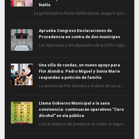
Nahle
La gobernadora Rocío Nahle García, aseguró que ...
Aprueba Congreso Declaraciones de
Procedencia en contra de dos munícipes
Las diputadas y los diputados de la LXVII Legis...
Una silla de ruedas, un nuevo apoyo para
Flor Alondra: Pedro Miguel y Sonia Marie
responden a petición de familia
La sonrisa de Flor Alondra y el alivio de sus p...
Llama Gobierno Municipal a la sana
convivencia: continuarán operativos “Cero
Alcohol” en vía pública
Con el objetivo de preservar el orden, la segur...