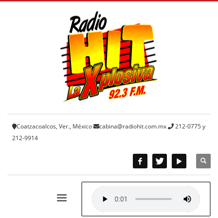
Coatzacoalcos, Ver., México
cabina@radiohit.com.mx
212-0775 y
212-9914