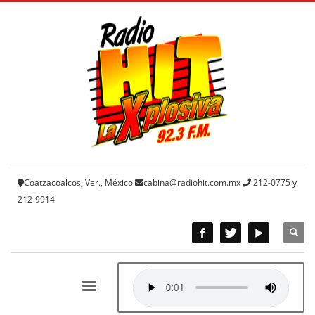
Coatzacoalcos, Ver., México
cabina@radiohit.com.mx
212-0775 y
212-9914