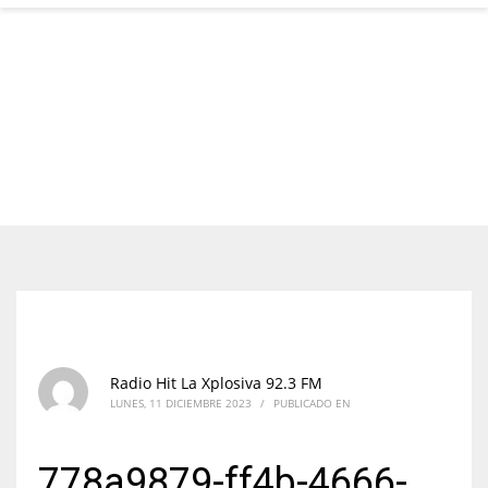
Radio Hit La Xplosiva 92.3 FM
LUNES, 11 DICIEMBRE 2023
/
PUBLICADO EN
778a9879-ff4b-4666-