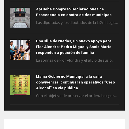
Aprueba Congreso Declaraciones de
Procedencia en contra de dos munícipes
Las diputadas y los diputados de la LXVII Legis...
Una silla de ruedas, un nuevo apoyo para
Flor Alondra: Pedro Miguel y Sonia Marie
responden a petición de familia
La sonrisa de Flor Alondra y el alivio de sus p...
Llama Gobierno Municipal a la sana
convivencia: continuarán operativos “Cero
Alcohol” en vía pública
Con el objetivo de preservar el orden, la segur...