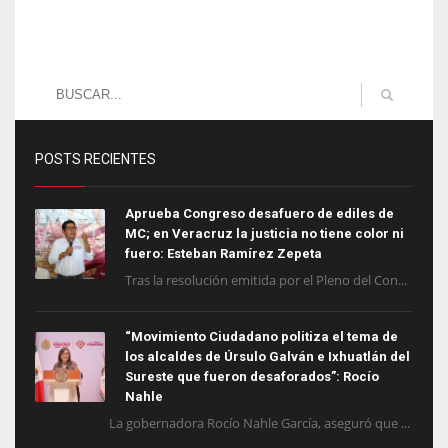
POSTS RECIENTES
Aprueba Congreso desafuero de ediles de
MC; en Veracruz la justicia no tiene color ni
fuero: Esteban Ramírez Zepeta
Tras la resolución emitida por el Pleno del Con...
“Movimiento Ciudadano politiza el tema de
los alcaldes de Úrsulo Galván e Ixhuatlán del
Sureste que fueron desaforados”: Rocío
Nahle
La gobernadora Rocío Nahle García, aseguró que ...