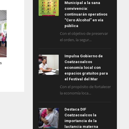
Municipal a la sana
convivencia:
continuarán operativos
“Cero Alcohol” en vía
pública
Con el objetivo de preservar
el orden, la segur...
Impulsa Gobierno de
Coatzacoalcos
as
economía local con
espacios gratuitos para
el Festival del Mar
Con el propósito de fortalecer
la economía loca...
Destaca DIF
Coatzacoalcos la
importancia de la
lactancia materna