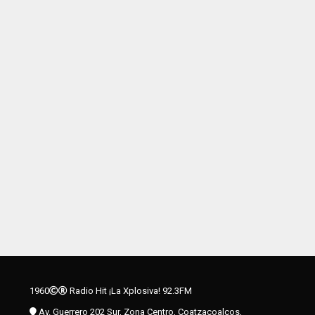
1960
Radio Hit ¡La Xplosiva! 92.3FM
Av. Guerrero 202 Sur, Zona Centro, Coatzacoalcos,