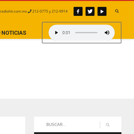
radiohit.com.mx
212-0775 y 212-9914
NOTICIAS