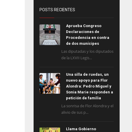
POSTS RECIENTES
Aprueba Congreso
Declaraciones de
Procedencia en contra
de dos munícipes
Las diputadas y los diputados
de la LXVII Legis...
Una silla de ruedas, un
nuevo apoyo para Flor
Alondra: Pedro Miguel y
Sonia Marie responden a
petición de familia
La sonrisa de Flor Alondra y el
alivio de sus p...
Llama Gobierno