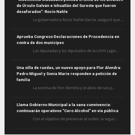
de Úrsulo Galván e Ixhuatlán del Sureste que fueron
desaforados”: Rocío Nahle
La gobernadora Rocío Nahle García, aseguró que ...
Aprueba Congreso Declaraciones de Procedencia en
contra de dos munícipes
Las diputadas y los diputados de la LXVII Legis...
Una silla de ruedas, un nuevo apoyo para Flor Alondra:
Pedro Miguel y Sonia Marie responden a petición de
familia
La sonrisa de Flor Alondra y el alivio de sus p...
Llama Gobierno Municipal a la sana convivencia:
continuarán operativos “Cero Alcohol” en vía pública
Con el objetivo de preservar el orden, la segur...