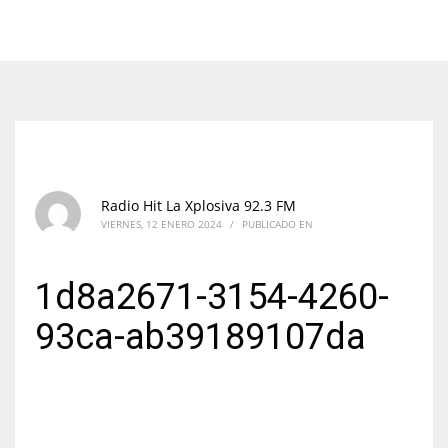
Radio Hit La Xplosiva 92.3 FM
VIERNES, 12 ENERO 2024
/
PUBLICADO EN
1d8a2671-3154-4260-
93ca-ab39189107da