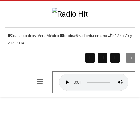
Coatzacoalcos, Ver., México
cabina@radiohit.com.mx
212-0775 y
212-9914