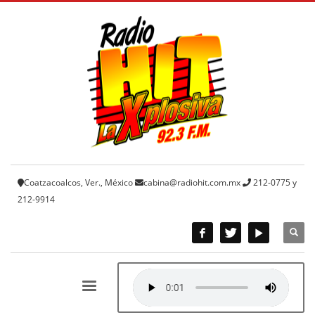
Coatzacoalcos, Ver., México
cabina@radiohit.com.mx
212-0775 y
212-9914