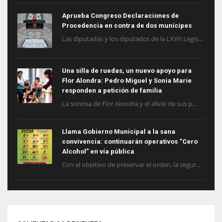
Aprueba Congreso Declaraciones de
Procedencia en contra de dos munícipes
Las diputadas y los diputados de la LXVII Legis...
Una silla de ruedas, un nuevo apoyo para
Flor Alondra: Pedro Miguel y Sonia Marie
responden a petición de familia
La sonrisa de Flor Alondra y el alivio de sus p...
Llama Gobierno Municipal a la sana
convivencia: continuarán operativos “Cero
Alcohol” en vía pública
Con el objetivo de preservar el orden, la segur...