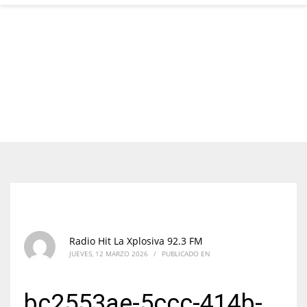
Radio Hit La Xplosiva 92.3 FM
JUEVES, 12 MARZO 2026
/
PUBLICADO EN
bc2553ae-5ccc-414b-