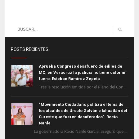
POSTS RECIENTES
Aprueba Congreso desafuero de ediles de
MC; en Veracruz la justicia no tiene color ni
fuero: Esteban Ramírez Zepeta
Tras la resolución emitida por el Pleno del Con...
“Movimiento Ciudadano politiza el tema de
los alcaldes de Úrsulo Galván e Ixhuatlán del
Sureste que fueron desaforados”: Rocío
Nahle
La gobernadora Rocío Nahle García, aseguró que ...