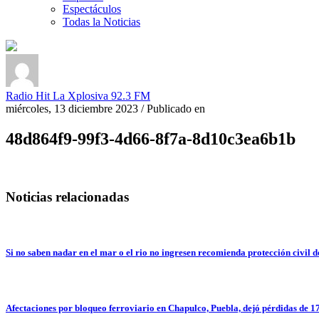
Espectáculos
Todas la Noticias
Radio Hit La Xplosiva 92.3 FM
miércoles, 13 diciembre 2023
/
Publicado en
48d864f9-99f3-4d66-8f7a-8d10c3ea6b1b
Noticias relacionadas
Si no saben nadar en el mar o el rio no ingresen recomienda protección civil
Afectaciones por bloqueo ferroviario en Chapulco, Puebla, dejó pérdidas de 1