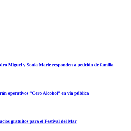
dro Miguel y Sonia Marie responden a petición de familia
rán operativos “Cero Alcohol” en vía pública
ios gratuitos para el Festival del Mar