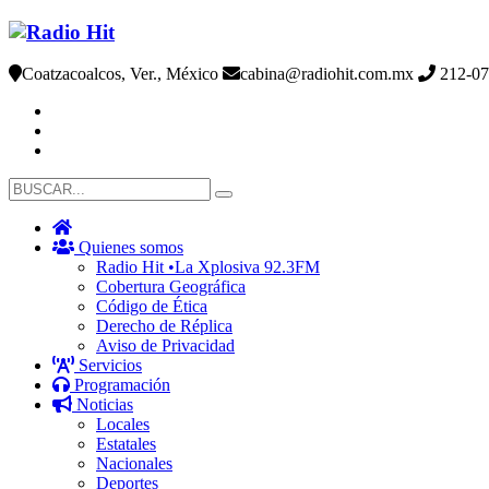
Coatzacoalcos, Ver., México
cabina@radiohit.com.mx
212-07
Quienes somos
Radio Hit •La Xplosiva 92.3FM
Cobertura Geográfica
Código de Ética
Derecho de Réplica
Aviso de Privacidad
Servicios
Programación
Noticias
Locales
Estatales
Nacionales
Deportes