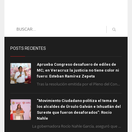
POSTS RECIENTES
Aprueba Congreso desafuero de ediles de
MC; en Veracruz la justicia no tiene color ni
fuero: Esteban Ramírez Zepeta
Tras la resolución emitida por el Pleno del Con...
“Movimiento Ciudadano politiza el tema de
los alcaldes de Úrsulo Galván e Ixhuatlán del
Sureste que fueron desaforados”: Rocío
Nahle
La gobernadora Rocío Nahle García, aseguró que ...