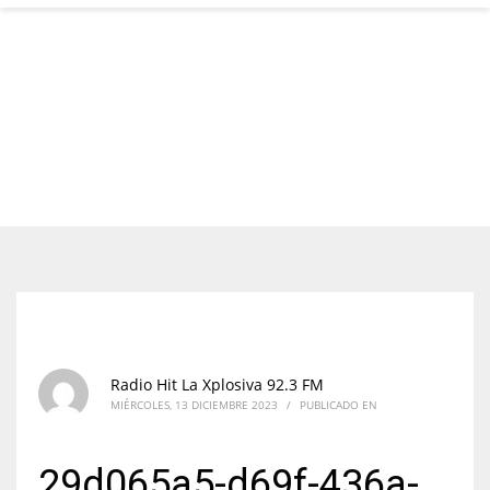
Radio Hit La Xplosiva 92.3 FM
MIÉRCOLES, 13 DICIEMBRE 2023
/
PUBLICADO EN
29d065a5-d69f-436a-