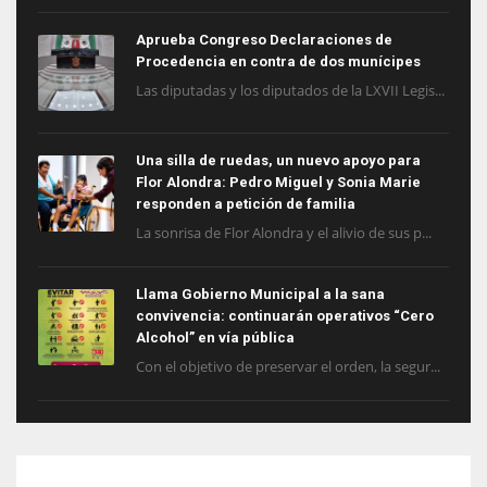
Aprueba Congreso Declaraciones de
Procedencia en contra de dos munícipes
Las diputadas y los diputados de la LXVII Legis...
Una silla de ruedas, un nuevo apoyo para
Flor Alondra: Pedro Miguel y Sonia Marie
responden a petición de familia
La sonrisa de Flor Alondra y el alivio de sus p...
Llama Gobierno Municipal a la sana
convivencia: continuarán operativos “Cero
Alcohol” en vía pública
Con el objetivo de preservar el orden, la segur...