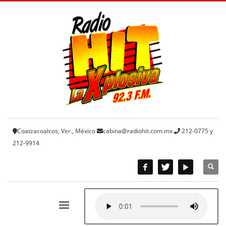
Coatzacoalcos, Ver., México
cabina@radiohit.com.mx
212-0775 y
212-9914