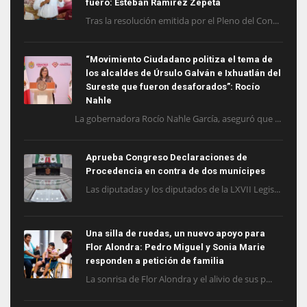
fuero: Esteban Ramírez Zepeta
Tras la resolución emitida por el Pleno del Con...
“Movimiento Ciudadano politiza el tema de
los alcaldes de Úrsulo Galván e Ixhuatlán del
Sureste que fueron desaforados”: Rocío
Nahle
La gobernadora Rocío Nahle García, aseguró que ...
Aprueba Congreso Declaraciones de
Procedencia en contra de dos munícipes
Las diputadas y los diputados de la LXVII Legis...
Una silla de ruedas, un nuevo apoyo para
Flor Alondra: Pedro Miguel y Sonia Marie
responden a petición de familia
La sonrisa de Flor Alondra y el alivio de sus p...