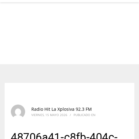
Radio Hit La Xplosiva 92.3 FM
VIERNES, 15 MAYO 2026
/
PUBLICADO EN
48706a41-c8fb-404c-