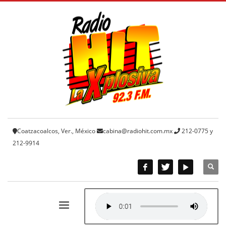
Coatzacoalcos, Ver., México
cabina@radiohit.com.mx
212-0775 y
212-9914