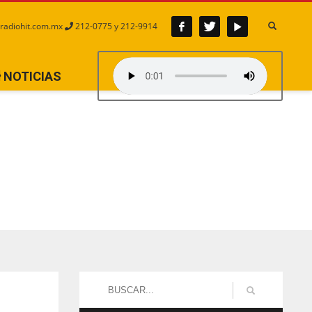
radiohit.com.mx
212-0775 y 212-9914
NOTICIAS