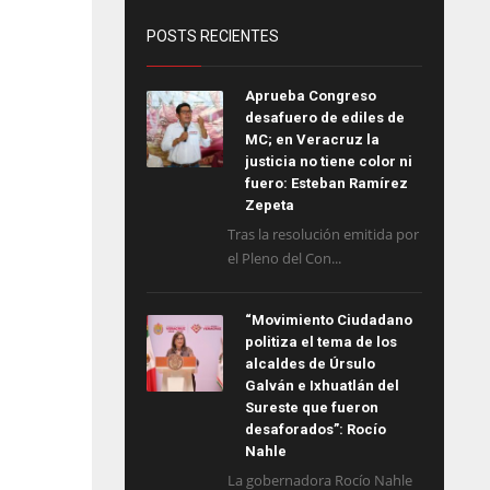
POSTS RECIENTES
Aprueba Congreso
desafuero de ediles de
MC; en Veracruz la
justicia no tiene color ni
fuero: Esteban Ramírez
Zepeta
Tras la resolución emitida por
el Pleno del Con...
“Movimiento Ciudadano
politiza el tema de los
alcaldes de Úrsulo
Galván e Ixhuatlán del
Sureste que fueron
desaforados”: Rocío
Nahle
La gobernadora Rocío Nahle