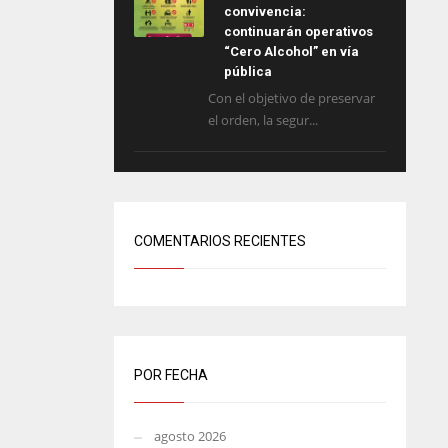
convivencia:
continuarán operativos
“Cero Alcohol” en vía
pública
Con el objetivo de preservar
el orden, la segur...
COMENTARIOS RECIENTES
POR FECHA
agosto 2026