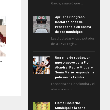
García, aseguró que ...
Aprueba Congreso
Declaraciones de
Procedencia en contra
de dos munícipes
Las diputadas y los diputados
de la LXVII Legis...
Una silla de ruedas, un
uz
nuevo apoyo para Flor
Alondra: Pedro Miguel y
Sonia Marie responden a
petición de familia
La sonrisa de Flor Alondra y el
alivio de sus p...
Llama Gobierno
Municipal a la sana