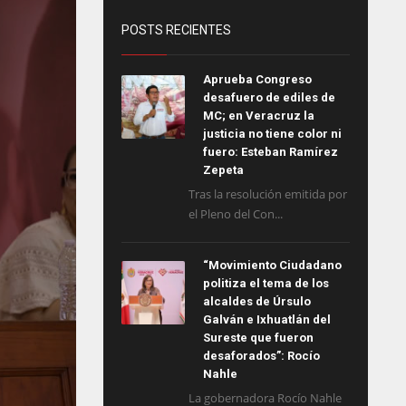
POSTS RECIENTES
Aprueba Congreso
desafuero de ediles de
MC; en Veracruz la
justicia no tiene color ni
fuero: Esteban Ramírez
Zepeta
Tras la resolución emitida por
el Pleno del Con...
“Movimiento Ciudadano
politiza el tema de los
alcaldes de Úrsulo
Galván e Ixhuatlán del
Sureste que fueron
desaforados”: Rocío
Nahle
La gobernadora Rocío Nahle