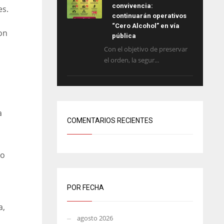
convivencia:
es.
continuarán operativos
“Cero Alcohol” en vía
on
pública
Con el objetivo de preservar
el orden, la segur...
a
COMENTARIOS RECIENTES
to
POR FECHA
a,
agosto 2026