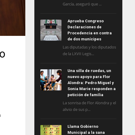
García, aseguró que ...
Aprueba Congreso
Declaraciones de
Procedencia en contra
de dos munícipes
Las diputadas y los diputados
to
de la LXVII Legis...
Una silla de ruedas, un
nuevo apoyo para Flor
Alondra: Pedro Miguel y
Sonia Marie responden a
petición de familia
La sonrisa de Flor Alondra y el
alivio de sus p...
a
Llama Gobierno
Municipal a la sana