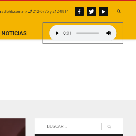
radiohit.com.mx
212-0775 y 212-9914
NOTICIAS