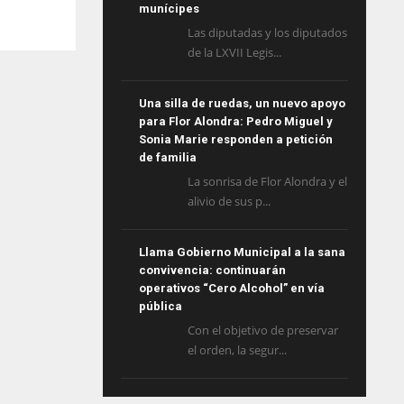
munícipes
Las diputadas y los diputados
de la LXVII Legis...
Una silla de ruedas, un nuevo apoyo
para Flor Alondra: Pedro Miguel y
Sonia Marie responden a petición
de familia
La sonrisa de Flor Alondra y el
alivio de sus p...
Llama Gobierno Municipal a la sana
convivencia: continuarán
operativos “Cero Alcohol” en vía
pública
Con el objetivo de preservar
el orden, la segur...