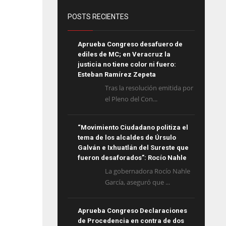
POSTS RECIENTES
Aprueba Congreso desafuero de
ediles de MC; en Veracruz la
justicia no tiene color ni fuero:
Esteban Ramírez Zepeta
Tras la resolución emitida por
el Pleno del Con...
“Movimiento Ciudadano politiza el
tema de los alcaldes de Úrsulo
Galván e Ixhuatlán del Sureste que
fueron desaforados”: Rocío Nahle
La gobernadora Rocío Nahle
García, aseguró que ...
Aprueba Congreso Declaraciones
de Procedencia en contra de dos