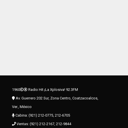
1960
Radio Hit ¡La Xplosiva! 92.3FM
Av. Guerrero 202 Sur, Zona Centro, Coatzacoalcos,
Ver., México
Cabina: (921) 212-0775, 212-6705
Ventas: (921) 212-2167, 212-9844