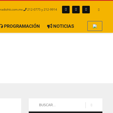
radiohit.com.mx
212-0775 y 212-9914
PROGRAMACIÓN
NOTICIAS