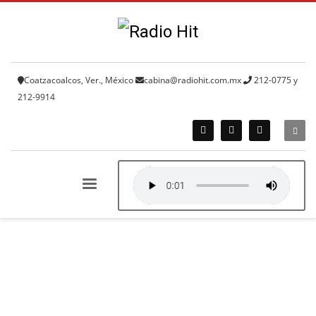
Coatzacoalcos, Ver., México
cabina@radiohit.com.mx
212-0775 y
212-9914