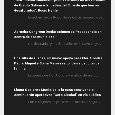
“Movimiento Ciudadano politiza el tema de los alcaldes
de Úrsulo Galván e Ixhuatlán del Sureste que fueron
desaforados”: Rocío Nahle
La gobernadora Rocío Nahle García, aseguró que ...
Aprueba Congreso Declaraciones de Procedencia en
contra de dos munícipes
Las diputadas y los diputados de la LXVII Legis...
Una silla de ruedas, un nuevo apoyo para Flor Alondra:
Pedro Miguel y Sonia Marie responden a petición de
familia
La sonrisa de Flor Alondra y el alivio de sus p...
Llama Gobierno Municipal a la sana convivencia:
continuarán operativos “Cero Alcohol” en vía pública
Con el objetivo de preservar el orden, la segur...