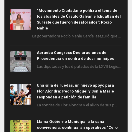
“Movimiento Ciudadano politiza el tema de
los alcaldes de Úrsulo Galván e Ixhuatlán del
Sureste que fueron desaforados”: Rocío
Nahle
La gobernadora Rocío Nahle García, aseguró que ...
Aprueba Congreso Declaraciones de
Procedencia en contra de dos munícipes
Las diputadas y los diputados de la LXVII Legis...
Una silla de ruedas, un nuevo apoyo para
Flor Alondra: Pedro Miguel y Sonia Marie
responden a petición de familia
La sonrisa de Flor Alondra y el alivio de sus p...
Llama Gobierno Municipal a la sana
convivencia: continuarán operativos “Cero