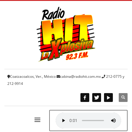
Coatzacoalcos, Ver., México
cabina@radiohit.com.mx
212-0775 y
212-9914