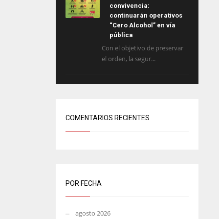
convivencia:
continuarán operativos
“Cero Alcohol” en vía
pública
Con el objetivo de preservar
el orden, la segur...
COMENTARIOS RECIENTES
POR FECHA
agosto 2026