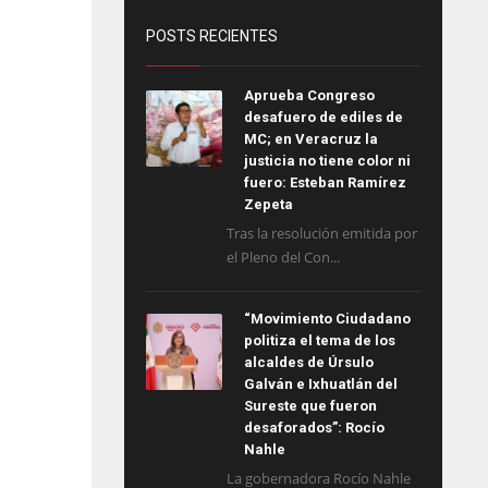
POSTS RECIENTES
Aprueba Congreso
desafuero de ediles de
MC; en Veracruz la
justicia no tiene color ni
fuero: Esteban Ramírez
Zepeta
Tras la resolución emitida por
el Pleno del Con...
“Movimiento Ciudadano
politiza el tema de los
alcaldes de Úrsulo
Galván e Ixhuatlán del
Sureste que fueron
desaforados”: Rocío
Nahle
La gobernadora Rocío Nahle