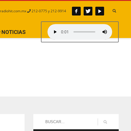
radiohit.com.mx
212-0775 y 212-9914
NOTICIAS