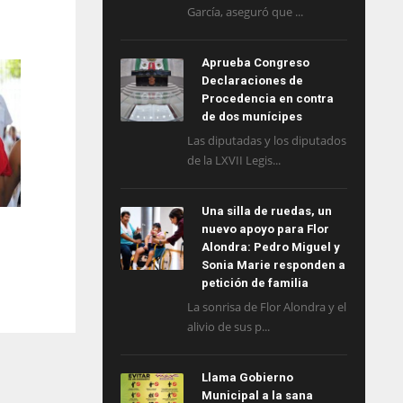
García, aseguró que ...
Aprueba Congreso
Declaraciones de
Procedencia en contra
de dos munícipes
Las diputadas y los diputados
de la LXVII Legis...
Una silla de ruedas, un
nuevo apoyo para Flor
Alondra: Pedro Miguel y
Sonia Marie responden a
petición de familia
La sonrisa de Flor Alondra y el
alivio de sus p...
Llama Gobierno
Municipal a la sana