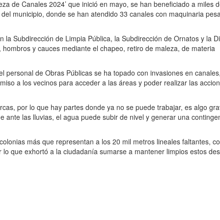
eza de Canales 2024’ que inició en mayo, se han beneficiado a miles 
ur del municipio, donde se han atendido 33 canales con maquinaria pes
n la Subdirección de Limpia Pública, la Subdirección de Ornatos y la D
s, hombros y cauces mediante el chapeo, retiro de maleza, de materia
 personal de Obras Públicas se ha topado con invasiones en canales,
ermiso a los vecinos para acceder a las áreas y poder realizar las accio
cas, por lo que hay partes donde ya no se puede trabajar, es algo gr
 ante las lluvias, el agua puede subir de nivel y generar una continge
olonias más que representan a los 20 mil metros lineales faltantes, co
or lo que exhortó a la ciudadanía sumarse a mantener limpios estos de