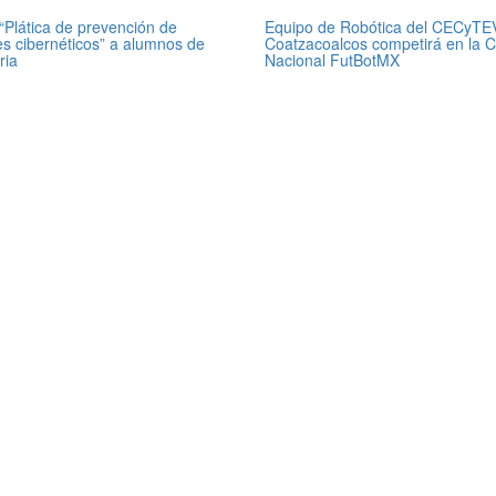
“Plática de prevención de
Equipo de Robótica del CECyTE
es cibernéticos” a alumnos de
Coatzacoalcos competirá en la 
ria
Nacional FutBotMX