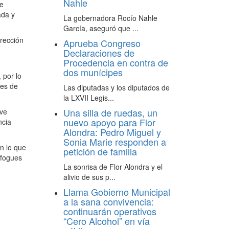
Nahle
de
ada y
La gobernadora Rocío Nahle
García, aseguró que ...
irección
Aprueba Congreso
Declaraciones de
Procedencia en contra de
dos munícipes
 por lo
nes de
Las diputadas y los diputados de
la LXVII Legis...
Una silla de ruedas, un
ave
nuevo apoyo para Flor
ncia
Alondra: Pedro Miguel y
Sonia Marie responden a
n lo que
petición de familia
sfogues
La sonrisa de Flor Alondra y el
alivio de sus p...
Llama Gobierno Municipal
a la sana convivencia:
continuarán operativos
“Cero Alcohol” en vía