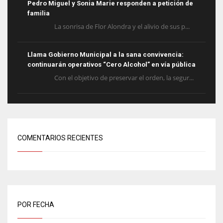
Pedro Miguel y Sonia Marie responden a petición de
familia
La sonrisa de Flor Alondra y el alivio de sus p...
Llama Gobierno Municipal a la sana convivencia:
continuarán operativos “Cero Alcohol” en vía pública
Con el objetivo de preservar el orden, la segur...
COMENTARIOS RECIENTES
POR FECHA