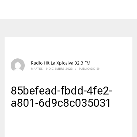
Radio Hit La Xplosiva 92.3 FM
MARTES, 19 DICIEMBRE 2023
/
PUBLICADO EN
85befead-fbdd-4fe2-
a801-6d9c8c035031