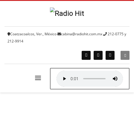
Coatzacoalcos, Ver., México
cabina@radiohit.com.mx
212-0775 y
212-9914