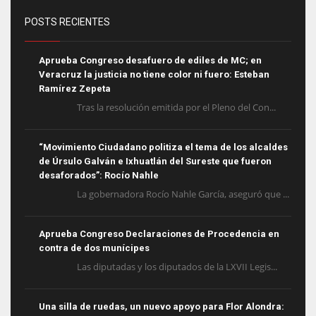
POSTS RECIENTES
Aprueba Congreso desafuero de ediles de MC; en
Veracruz la justicia no tiene color ni fuero: Esteban
Ramírez Zepeta
Tras la resolución emitida por el Pleno del Con...
“Movimiento Ciudadano politiza el tema de los alcaldes
de Úrsulo Galván e Ixhuatlán del Sureste que fueron
desaforados”: Rocío Nahle
La gobernadora Rocío Nahle García, aseguró que ...
Aprueba Congreso Declaraciones de Procedencia en
contra de dos munícipes
Las diputadas y los diputados de la LXVII Legis...
Una silla de ruedas, un nuevo apoyo para Flor Alondra: