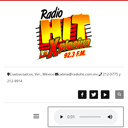
Coatzacoalcos, Ver., México
cabina@radiohit.com.mx
212-0775 y
212-9914