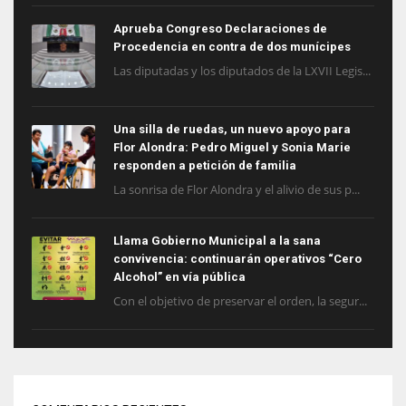
Aprueba Congreso Declaraciones de
Procedencia en contra de dos munícipes
Las diputadas y los diputados de la LXVII Legis...
Una silla de ruedas, un nuevo apoyo para
Flor Alondra: Pedro Miguel y Sonia Marie
responden a petición de familia
La sonrisa de Flor Alondra y el alivio de sus p...
Llama Gobierno Municipal a la sana
convivencia: continuarán operativos “Cero
Alcohol” en vía pública
Con el objetivo de preservar el orden, la segur...