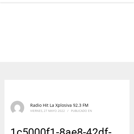
Radio Hit La Xplosiva 92.3 FM
VIERNES, 27 MAYO 2022
/
PUBLICADO EN
1c5000f1-8ae8-42df-