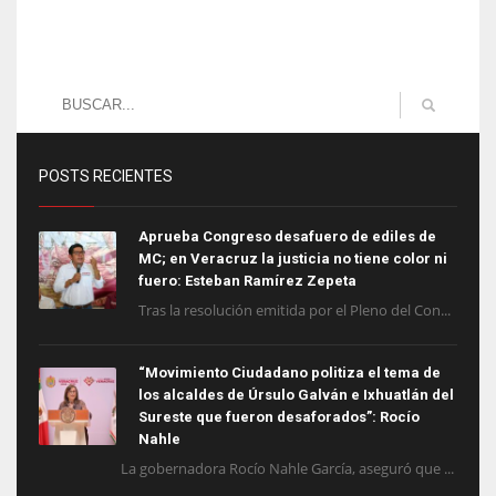
POSTS RECIENTES
Aprueba Congreso desafuero de ediles de
MC; en Veracruz la justicia no tiene color ni
fuero: Esteban Ramírez Zepeta
Tras la resolución emitida por el Pleno del Con...
“Movimiento Ciudadano politiza el tema de
los alcaldes de Úrsulo Galván e Ixhuatlán del
Sureste que fueron desaforados”: Rocío
Nahle
La gobernadora Rocío Nahle García, aseguró que ...