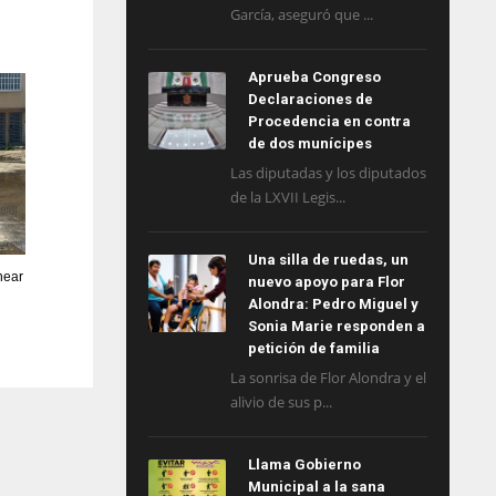
García, aseguró que ...
Aprueba Congreso
Declaraciones de
Procedencia en contra
de dos munícipes
Las diputadas y los diputados
de la LXVII Legis...
Una silla de ruedas, un
near
nuevo apoyo para Flor
Alondra: Pedro Miguel y
Sonia Marie responden a
petición de familia
La sonrisa de Flor Alondra y el
alivio de sus p...
Llama Gobierno
Municipal a la sana