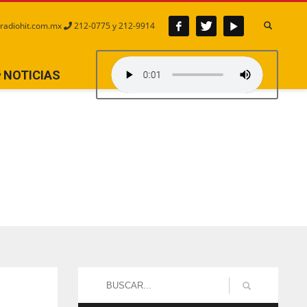
radiohit.com.mx
212-0775 y 212-9914
NOTICIAS