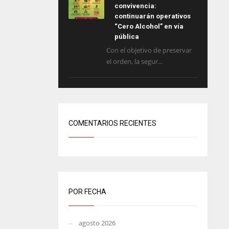
convivencia:
continuarán operativos
“Cero Alcohol” en vía
pública
Con el objetivo de preservar
el orden, la segur...
COMENTARIOS RECIENTES
POR FECHA
agosto 2026