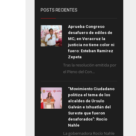
POSTS RECIENTES
Aprueba Congreso
desafuero de ediles de
MC; en Veracruz la
justicia no tiene color ni
fuero: Esteban Ramírez
Zepeta
Tras la resolución emitida por
el Pleno del Con...
“Movimiento Ciudadano
politiza el tema de los
alcaldes de Úrsulo
Galván e Ixhuatlán del
Sureste que fueron
desaforados”: Rocío
Nahle
La gobernadora Rocío Nahle