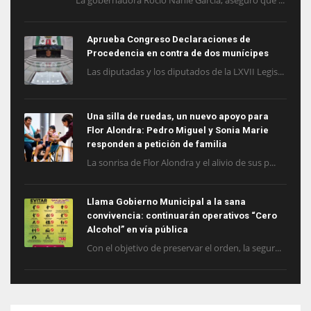
La gobernadora Rocío Nahle García, aseguró que ...
Aprueba Congreso Declaraciones de
Procedencia en contra de dos munícipes
Las diputadas y los diputados de la LXVII Legis...
Una silla de ruedas, un nuevo apoyo para
Flor Alondra: Pedro Miguel y Sonia Marie
responden a petición de familia
La sonrisa de Flor Alondra y el alivio de sus p...
Llama Gobierno Municipal a la sana
convivencia: continuarán operativos “Cero
Alcohol” en vía pública
Con el objetivo de preservar el orden, la segur...