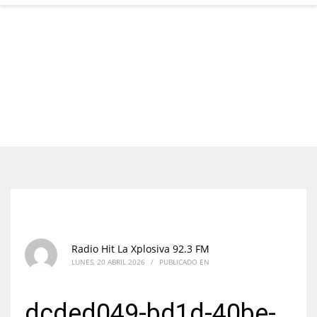
Radio Hit La Xplosiva 92.3 FM
LUNES, 20 ABRIL 2026
/
PUBLICADO EN
dcded049-bd1d-40be-