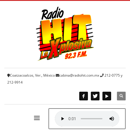
Coatzacoalcos, Ver., México
cabina@radiohit.com.mx
212-0775 y
212-9914