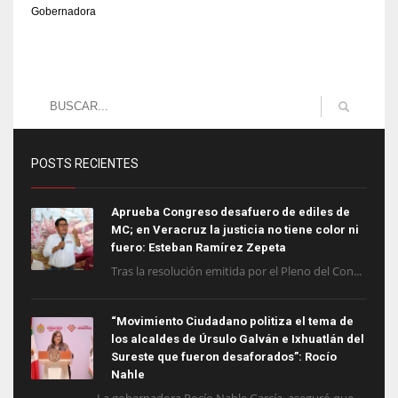
Gobernadora
POSTS RECIENTES
Aprueba Congreso desafuero de ediles de
MC; en Veracruz la justicia no tiene color ni
fuero: Esteban Ramírez Zepeta
Tras la resolución emitida por el Pleno del Con...
“Movimiento Ciudadano politiza el tema de
los alcaldes de Úrsulo Galván e Ixhuatlán del
Sureste que fueron desaforados”: Rocío
Nahle