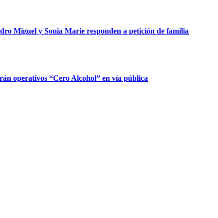
dro Miguel y Sonia Marie responden a petición de familia
rán operativos “Cero Alcohol” en vía pública