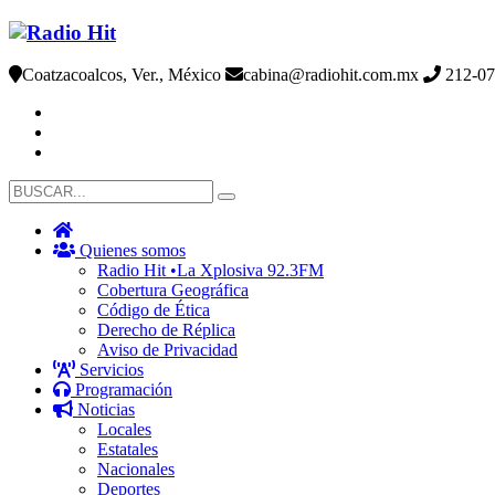
Coatzacoalcos, Ver., México
cabina@radiohit.com.mx
212-07
Quienes somos
Radio Hit •La Xplosiva 92.3FM
Cobertura Geográfica
Código de Ética
Derecho de Réplica
Aviso de Privacidad
Servicios
Programación
Noticias
Locales
Estatales
Nacionales
Deportes