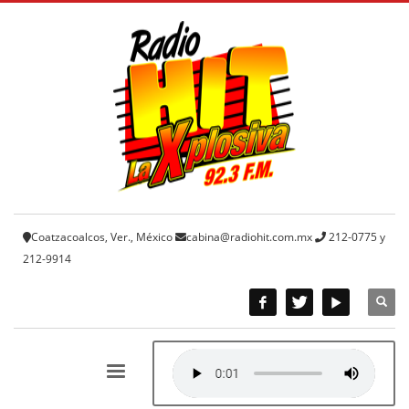
Coatzacoalcos, Ver., México
cabina@radiohit.com.mx
212-0775 y
212-9914