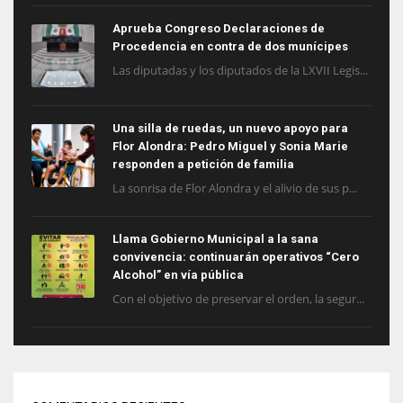
Aprueba Congreso Declaraciones de
Procedencia en contra de dos munícipes
Las diputadas y los diputados de la LXVII Legis...
Una silla de ruedas, un nuevo apoyo para
Flor Alondra: Pedro Miguel y Sonia Marie
responden a petición de familia
La sonrisa de Flor Alondra y el alivio de sus p...
Llama Gobierno Municipal a la sana
convivencia: continuarán operativos “Cero
Alcohol” en vía pública
Con el objetivo de preservar el orden, la segur...