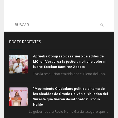
POSTS RECIENTES
Aprueba Congreso desafuero de ediles de
MC; en Veracruz la justicia no tiene color ni
fuero: Esteban Ramírez Zepeta
Tras la resolución emitida por el Pleno del Con...
“Movimiento Ciudadano politiza el tema de
los alcaldes de Úrsulo Galván e Ixhuatlán del
Sureste que fueron desaforados”: Rocío
Nahle
La gobernadora Rocío Nahle García, aseguró que ...