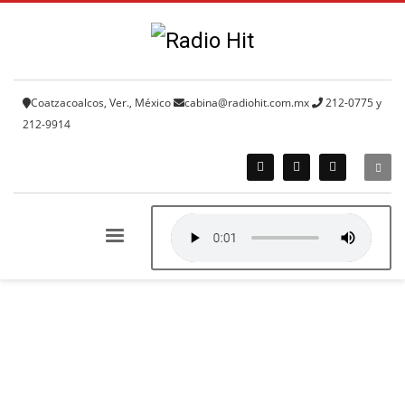
Coatzacoalcos, Ver., México
cabina@radiohit.com.mx
212-0775 y
212-9914