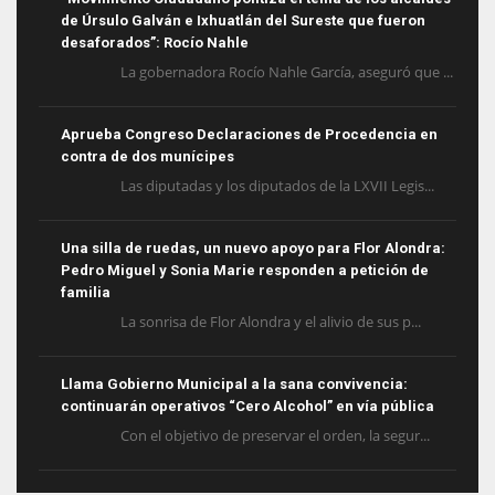
de Úrsulo Galván e Ixhuatlán del Sureste que fueron
desaforados”: Rocío Nahle
La gobernadora Rocío Nahle García, aseguró que ...
Aprueba Congreso Declaraciones de Procedencia en
contra de dos munícipes
Las diputadas y los diputados de la LXVII Legis...
Una silla de ruedas, un nuevo apoyo para Flor Alondra:
Pedro Miguel y Sonia Marie responden a petición de
familia
La sonrisa de Flor Alondra y el alivio de sus p...
Llama Gobierno Municipal a la sana convivencia:
continuarán operativos “Cero Alcohol” en vía pública
Con el objetivo de preservar el orden, la segur...