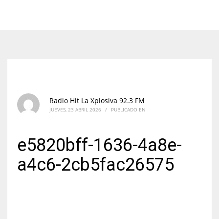
Radio Hit La Xplosiva 92.3 FM
JUEVES, 23 ABRIL 2026
/
PUBLICADO EN
e5820bff-1636-4a8e-
a4c6-2cb5fac26575